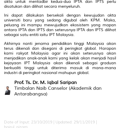
akta untuk mentadbir kedua-dua IPTA dan IPTS perlu
disatukan dan dilihat secara menyeluruh.
Ini dapat dilakukan bersekali dengan kewujudan akta
universiti baru yang sedang digubal oleh KPM. Maka,
peluang ini mampu mewujudkan ekosistem yang mapan
antara IPTA dan IPTS dan seterusnya IPTA dan IPTS dilihat
sebagai satu entiti iaitu IPT Malaysia.
Akhirnya nanti jenama pendidikan tinggi Malaysia akan
terus dikenali dan disegani di peringkat global. Harapan
kami rakyat Malaysia agar ini akan seterusnya akan
menjadikan anak-anak kami yang kelak akan menjadi hasil
kejayaan IPT Malaysia akan dikenali sebagai graduan
berkualiti tinggi untuk diterima masuk di mana-mana
industri di peringkat nasional mahupun global.
Prof. Ts. Dr. M. Iqbal Saripan
Timbalan Naib Canselor (Akademik dan
Antarabangsa)
Date of Input: 23/10/2019 | Updated: 29/11/2019 |
hairul_nizam