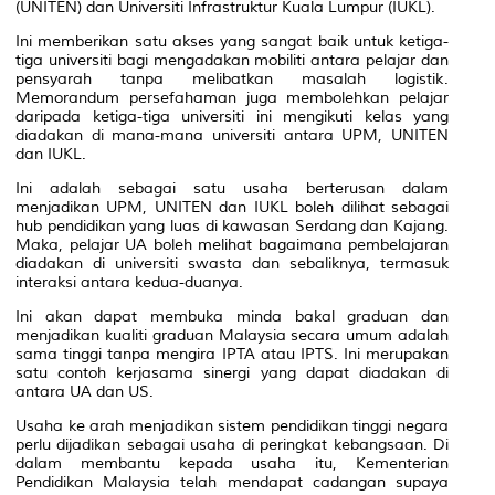
(UNITEN) dan Universiti Infrastruktur Kuala Lumpur (IUKL).
Ini memberikan satu akses yang sangat baik untuk ketiga-
tiga universiti bagi mengadakan mobiliti antara pelajar dan
pensyarah tanpa melibatkan masalah logistik.
Memorandum persefahaman juga membolehkan pelajar
daripada ketiga-tiga universiti ini mengikuti kelas yang
diadakan di mana-mana universiti antara UPM, UNITEN
dan IUKL.
Ini adalah sebagai satu usaha berterusan dalam
menjadikan UPM, UNITEN dan IUKL boleh dilihat sebagai
hub pendidikan yang luas di kawasan Serdang dan Kajang.
Maka, pelajar UA boleh melihat bagaimana pembelajaran
diadakan di universiti swasta dan sebaliknya, termasuk
interaksi antara kedua-duanya.
Ini akan dapat membuka minda bakal graduan dan
menjadikan kualiti graduan Malaysia secara umum adalah
sama tinggi tanpa mengira IPTA atau IPTS. Ini merupakan
satu contoh kerjasama sinergi yang dapat diadakan di
antara UA dan US.
Usaha ke arah menjadikan sistem pendidikan tinggi negara
perlu dijadikan sebagai usaha di peringkat kebangsaan. Di
dalam membantu kepada usaha itu, Kementerian
Pendidikan Malaysia telah mendapat cadangan supaya