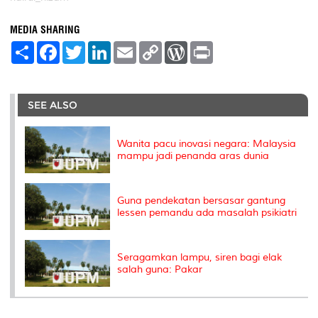
MEDIA SHARING
S
F
T
L
E
C
W
P
h
a
w
i
m
o
o
r
a
c
i
n
a
p
r
i
r
e
t
k
i
y
d
n
e
b
t
e
l
L
P
t
o
e
d
i
r
SEE ALSO
o
r
I
n
e
k
n
k
s
s
Wanita pacu inovasi negara: Malaysia
mampu jadi penanda aras dunia
Guna pendekatan bersasar gantung
lessen pemandu ada masalah psikiatri
Seragamkan lampu, siren bagi elak
salah guna: Pakar