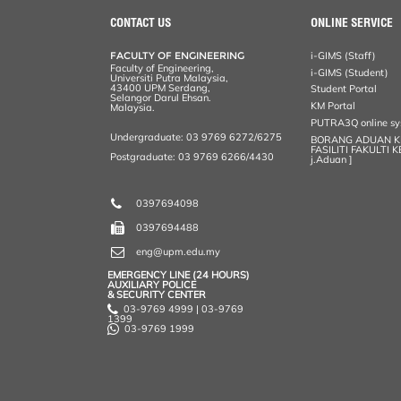
e
b
t
e
l
L
P
t
o
e
d
i
r
CONTACT US
ONLINE SERVICE
o
r
I
n
e
k
n
k
s
FACULTY OF ENGINEERING
i-GIMS (Staff)
s
Faculty of Engineering,
i-GIMS (Student)
Universiti Putra Malaysia,
43400 UPM Serdang,
Student Portal
Selangor Darul Ehsan.
KM Portal
Malaysia.
PUTRA3Q online s
Undergraduate: 03 9769 6272/6275
BORANG ADUAN 
FASILITI FAKULTI 
Postgraduate: 03 9769 6266/4430
j.Aduan ]
0397694098
0397694488
eng@upm.edu.my
EMERGENCY LINE (24 HOURS)
AUXILIARY POLICE
& SECURITY CENTER
03-9769 4999 | 03-9769
1399
03-9769 1999