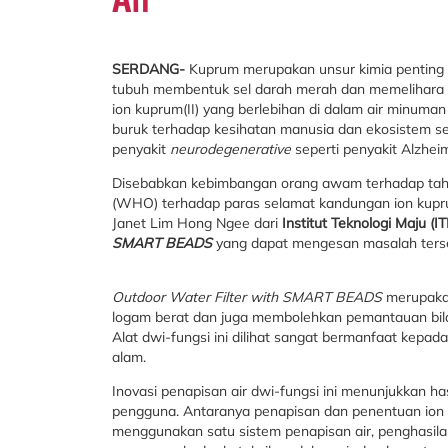
SERDANG-
Kuprum merupakan unsur kimia penting 
tubuh membentuk sel darah merah dan memelihara s
ion kuprum(II) yang berlebihan di dalam air minuman
buruk terhadap kesihatan manusia dan ekosistem sep
penyakit
neurodegenerative
seperti penyakit Alzhe
Disebabkan kebimbangan orang awam terhadap tah
(WHO) terhadap paras selamat kandungan ion kuprum(
Janet Lim Hong Ngee dari
Institut Teknologi Maju (I
SMART BEADS
yang dapat mengesan masalah ters
Outdoor Water Filter with SMART BEADS
merupaka
logam berat dan juga membolehkan pemantauan bilan
Alat dwi-fungsi ini dilihat sangat bermanfaat ke
alam.
Inovasi penapisan air dwi-fungsi ini menunjukkan h
pengguna. Antaranya penapisan dan penentuan ion 
menggunakan satu sistem penapisan air, penghasila