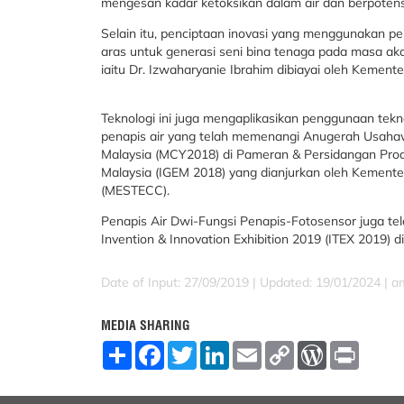
mengesan kadar ketoksikan dalam air dan berpotens
Selain itu, penciptaan inovasi yang menggunakan p
aras untuk generasi seni bina tenaga pada masa ak
iaitu Dr. Izwaharyanie Ibrahim dibiayai oleh Kement
Teknologi ini juga mengaplikasikan penggunaan tekn
penapis air yang telah memenangi Anugerah Usaha
Malaysia (MCY2018) di Pameran & Persidangan Pro
Malaysia (IGEM 2018) yang dianjurkan oleh Kementer
(MESTECC).
Penapis Air Dwi-Fungsi Penapis-Fotosensor juga t
Invention & Innovation Exhibition 2019 (ITEX 2019)
Date of Input: 27/09/2019 | Updated: 19/01/2024 | a
MEDIA SHARING
S
F
T
L
E
C
W
P
h
a
w
i
m
o
o
r
a
c
i
n
a
p
r
i
r
e
t
k
i
y
d
n