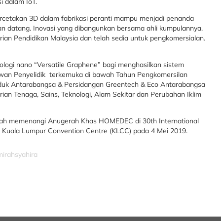
i dalam IoT.
ercetakan 3D dalam fabrikasi peranti mampu menjadi penanda
an datang. Inovasi yang dibangunkan bersama ahli kumpulannya,
erian Pendidikan Malaysia dan telah sedia untuk pengkomersialan.
ologi nano “Versatile Graphene” bagi menghasilkan sistem
wan Penyelidik terkemuka di bawah Tahun Pengkomersilan
duk Antarabangsa & Persidangan Greentech & Eco Antarabangsa
ian Tenaga, Sains, Teknologi, Alam Sekitar dan Perubahan Iklim
elah memenangi Anugerah Khas HOMEDEC di 30th International
 di Kuala Lumpur Convention Centre (KLCC) pada 4 Mei 2019.
mirahsyahira