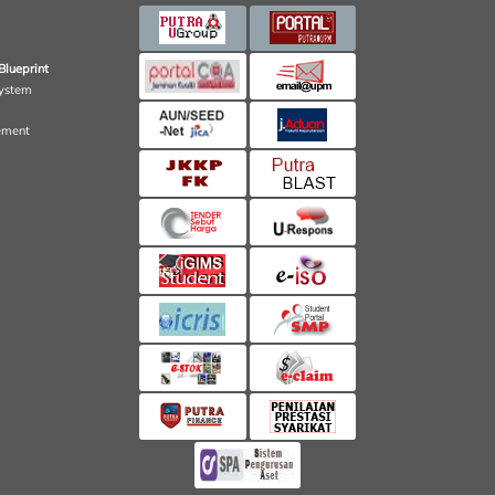
Blueprint
ystem
ement