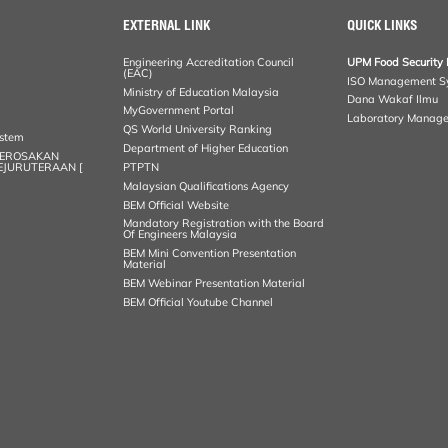
EXTERNAL LINK
QUICK LINKS
Engineering Accreditation Council
UPM Food Security 
(EAC)
ISO Management S
Ministry of Education Malaysia
Dana Wakaf Ilmu
MyGovernment Portal
Laboratory Manag
QS World University Ranking
ystem
Department of Higher Education
KEROSAKAN
KEJURUTERAAN [
PTPTN
Malaysian Qualifications Agency
BEM Official Website
Mandatory Registration with the Board
Of Engineers Malaysia
BEM Mini Convention Presentation
Material
BEM Webinar Presentation Material
BEM Official Youtube Channel