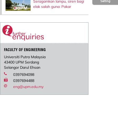
Seragamkan lampu, siren bagi
Setting
elak salah guna: Pakar
FACULTY OF ENGINEERING
Universiti Putra Malaysia
43400 UPM Serdang
Selangor Darul Ehsan
0397694098
0397694488
eng@upm.edu.my