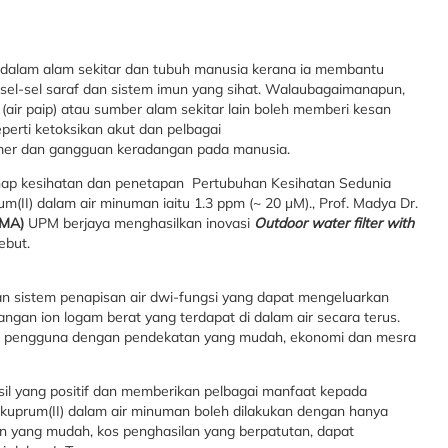
dalam alam sekitar dan tubuh manusia kerana ia membantu
el-sel saraf dan sistem imun yang sihat. Walaubagaimanapun,
 (air paip) atau sumber alam sekitar lain boleh memberi kesan
erti ketoksikan akut dan pelbagai
imer dan gangguan keradangan pada manusia.
ap kesihatan dan penetapan Pertubuhan Kesihatan Sedunia
II) dalam air minuman iaitu 1.3 ppm (~ 20 μM)., Prof. Madya Dr.
TMA)
UPM berjaya menghasilkan inovasi
Outdoor water filter with
ebut.
n sistem penapisan air dwi-fungsi yang dapat mengeluarkan
gan ion logam berat yang terdapat di dalam air secara terus.
pada pengguna dengan pendekatan yang mudah, ekonomi dan mesra
asil yang positif dan memberikan pelbagai manfaat kepada
kuprum(II) dalam air minuman boleh dilakukan dengan hanya
n yang mudah, kos penghasilan yang berpatutan, dapat