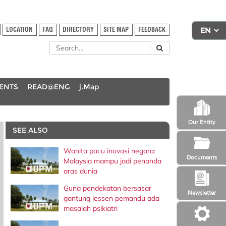
LOCATION
FAQ
DIRECTORY
SITE MAP
FEEDBACK
DENTS
READ@ENG
j.Map
Our Entity
SEE ALSO
Wanita pacu inovasi negara:
Documents
Malaysia mampu jadi penanda
aras dunia
Guna pendekatan bersasar
Newsletter
gantung lessen pemandu ada
masalah psikiatri