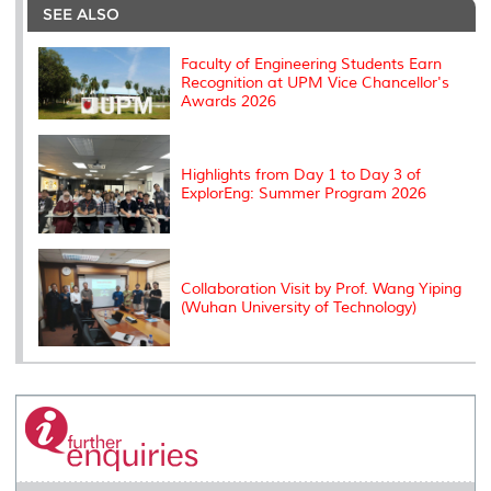
o
e
d
i
r
SEE ALSO
o
r
I
n
e
k
n
k
s
s
Faculty of Engineering Students Earn
Recognition at UPM Vice Chancellor's
Awards 2026
Highlights from Day 1 to Day 3 of
ExplorEng: Summer Program 2026
Collaboration Visit by Prof. Wang Yiping
(Wuhan University of Technology)