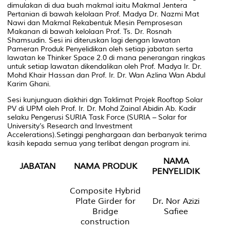
dimulakan di dua buah makmal iaitu Makmal Jentera
Pertanian di bawah kelolaan Prof. Madya Dr. Nazmi Mat
Nawi dan Makmal Rekabentuk Mesin Pemprosesan
Makanan di bawah kelolaan Prof. Ts. Dr. Rosnah
Shamsudin. Sesi ini diteruskan lagi dengan lawatan
Pameran Produk Penyelidikan oleh setiap jabatan serta
lawatan ke Thinker Space 2.0 di mana penerangan ringkas
untuk setiap lawatan dikendalikan oleh Prof. Madya Ir. Dr.
Mohd Khair Hassan dan Prof. Ir. Dr. Wan Azlina Wan Abdul
Karim Ghani.
Sesi kunjunguan diakhiri dgn Taklimat Projek Rooftop Solar
PV di UPM oleh Prof. Ir. Dr. Mohd Zainal Abidin Ab. Kadir
selaku Pengerusi SURIA Task Force (SURIA – Solar for
University’s Research and Investment
Accelerations).Setinggi penghargaan dan berbanyak terima
kasih kepada semua yang terlibat dengan program ini.
NAMA
JABATAN
NAMA PRODUK
PENYELIDIK
Composite Hybrid
Plate Girder for
Dr. Nor Azizi
Bridge
Safiee
construction