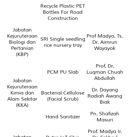
Recycle Plastic PET
Bottles For Road
Construction
Jabatan
Kejuruteraan
Prof Madya. Ts.
SRI Single seedling
Biologi dan
Dr. Aimrun
rice nursery tray
Pertanian
Wayayok
(KBP)
Prof. Dr.
PCM PU Slab
Luqman Chuah
Abdullah
Jabatan
Kejuruteraan
Dr. Dayang
Kimia dan
Bacterial Cellulose
Radiah Awang
Alam Sekitar
(Facial Scrub)
Biak
(KKA)
Pn. Shafizah
Hand Sanitizer
Masuri
Prof. Madya Ir.