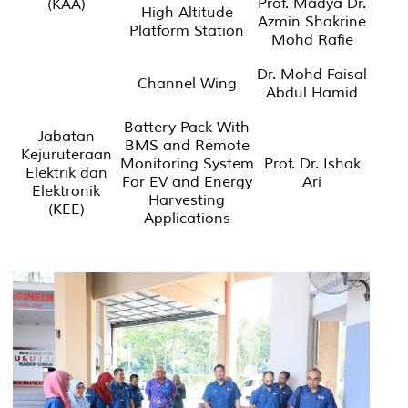
Prof. Madya Dr.
(KAA)
High Altitude
Azmin Shakrine
Platform Station
Mohd Rafie
Dr. Mohd Faisal
Channel Wing
Abdul Hamid
Battery Pack With
Jabatan
BMS and Remote
Kejuruteraan
Monitoring System
Prof. Dr. Ishak
Elektrik dan
For EV and Energy
Ari
Elektronik
Harvesting
(KEE)
Applications