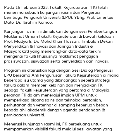
Pada 15 Februari 2023, Fakulti Kejuruteraan (FK) telah
menerima sebuah kunjungan rasmi dari Pengerusi
Lembaga Pengarah Universiti (LPU), YBhg. Prof. Emeritus
Dato’ Dr. Ibrahim Komoo.
Kunjungan rasmi ini dimulakan dengan sesi Pembentangan
Maklumat Umum Fakulti Kejuruteraan di bawah kelolaan
Prof. Madya Ir. Dr. Mohd Khair Hassan, Timbalan Dekan
(Penyelidikan & Inovasi dan Jaringan Industri &
Masyarakat) yang menerangkan data-data terkini
mengenai fakulti khususnya maklumat pengajian
prasiswazah, siswazah serta penyelidikan dan inovasi.
Program ini diteruskan lagi dengan Sesi Dialog Pengerusi
LPU bersama Ahli Pengurusan Fakulti Kejuruteraan di mana
beberapa isu utama yang dibincangkan seperti strategi
fakulti dalam memberi kelainan dan menjadikan FK
sebagai fakulti kejuruteraan yang pertama di Malaysia,
peranan FK dalam menerajui impian UPM untuk
memperkasa bidang sains dan teknologi pertanian,
perhutanan dan veterinar di samping keperluan beban
kepada ahli akademik dengan agenda pendanaan &
perniagaan universiti.
Menerusi kunjungan rasmi ini, FK berpeluang untuk
mempamerkan visibiliti fakulti melalui sesi lawatan yang