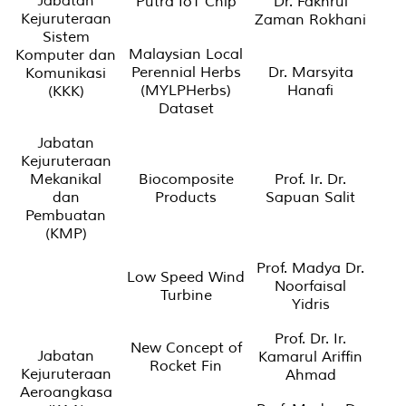
Jabatan
Putra IoT Chip
Dr. Fakhrul
Kejuruteraan
Zaman Rokhani
Sistem
Malaysian Local
Komputer dan
Perennial Herbs
Dr. Marsyita
Komunikasi
(MYLPHerbs)
Hanafi
(KKK)
Dataset
Jabatan
Kejuruteraan
Mekanikal
Biocomposite
Prof. Ir. Dr.
dan
Products
Sapuan Salit
Pembuatan
(KMP)
Prof. Madya Dr.
Low Speed Wind
Noorfaisal
Turbine
Yidris
Prof. Dr. Ir.
New Concept of
Jabatan
Kamarul Ariffin
Rocket Fin
Kejuruteraan
Ahmad
Aeroangkasa