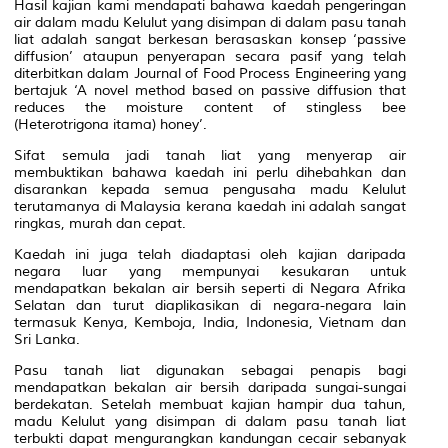
Hasil kajian kami mendapati bahawa kaedah pengeringan
air dalam madu Kelulut yang disimpan di dalam pasu tanah
liat adalah sangat berkesan berasaskan konsep
‘passive
diffusion’
ataupun penyerapan secara pasif yang telah
diterbitkan dalam
Journal of Food Process Engineering
yang
bertajuk
‘A novel method based on passive diffusion that
reduces the moisture content of stingless bee
(Heterotrigona itama) honey’
.
Sifat semula jadi tanah liat yang menyerap air
membuktikan bahawa kaedah ini perlu dihebahkan dan
disarankan kepada semua pengusaha madu Kelulut
terutamanya di Malaysia kerana kaedah ini adalah sangat
ringkas, murah dan cepat.
Kaedah ini juga telah diadaptasi oleh kajian daripada
negara luar yang mempunyai kesukaran untuk
mendapatkan bekalan air bersih seperti di Negara Afrika
Selatan dan turut diaplikasikan di negara-negara lain
termasuk Kenya, Kemboja, India, Indonesia, Vietnam dan
Sri Lanka.
Pasu tanah liat digunakan sebagai penapis bagi
mendapatkan bekalan air bersih daripada sungai-sungai
berdekatan. Setelah membuat kajian hampir dua tahun,
madu Kelulut yang disimpan di dalam pasu tanah liat
terbukti dapat mengurangkan kandungan cecair sebanyak