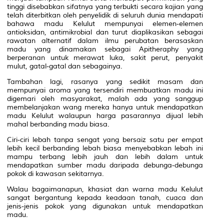
tinggi disebabkan sifatnya yang terbukti secara kajian yang
telah diterbitkan oleh penyelidik di seluruh dunia mendapati
bahawa madu Kelulut mempunyai elemen-elemen
antioksidan, antimikrobial dan turut diaplikasikan sebagai
rawatan alternatif dalam ilmu perubatan berasaskan
madu yang dinamakan sebagai
Apitheraphy
yang
berperanan untuk merawat luka, sakit perut, penyakit
mulut, gatal-gatal dan sebagainya.
Tambahan lagi, rasanya yang sedikit masam dan
mempunyai aroma yang tersendiri membuatkan madu ini
digemari oleh masyarakat, malah ada yang sanggup
membelanjakan wang mereka hanya untuk mendapatkan
madu Kelulut walaupun harga pasarannya dijual lebih
mahal berbanding madu biasa.
Ciri-ciri lebah tanpa sengat yang bersaiz satu per empat
lebih kecil berbanding lebah biasa menyebabkan lebah ini
mampu terbang lebih jauh dan lebih dalam untuk
mendapatkan sumber madu daripada debunga-debunga
pokok di kawasan sekitarnya.
Walau bagaimanapun, khasiat dan warna madu Kelulut
sangat bergantung kepada keadaan tanah, cuaca dan
jenis-jenis pokok yang digunakan untuk mendapatkan
madu.