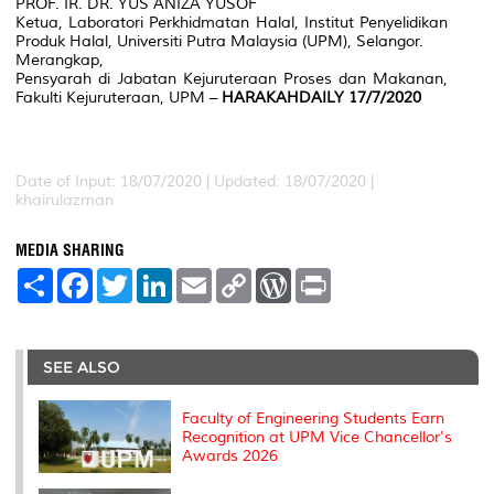
PROF. IR. DR. YUS ANIZA YUSOF
Ketua, Laboratori Perkhidmatan Halal, Institut Penyelidikan
Produk Halal, Universiti Putra Malaysia (UPM), Selangor.
Merangkap,
Pensyarah di Jabatan Kejuruteraan Proses dan Makanan,
Fakulti Kejuruteraan, UPM –
HARAKAHDAILY 17/7/2020
Date of Input: 18/07/2020 |
Updated: 18/07/2020 |
khairulazman
MEDIA SHARING
S
F
T
L
E
C
W
P
h
a
w
i
m
o
o
r
a
c
i
n
a
p
r
i
r
e
t
k
i
y
d
n
e
b
t
e
l
L
P
t
o
e
d
i
r
SEE ALSO
o
r
I
n
e
k
n
k
s
s
Faculty of Engineering Students Earn
Recognition at UPM Vice Chancellor's
Awards 2026