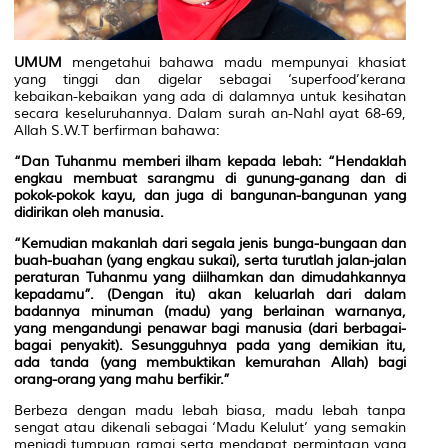
UMUM
mengetahui bahawa madu mempunyai khasiat
yang tinggi dan digelar sebagai
‘superfood’
kerana
kebaikan-kebaikan yang ada di dalamnya untuk kesihatan
secara keseluruhannya. Dalam surah an-Nahl ayat 68-69,
Allah S.W.T berfirman bahawa:
“Dan Tuhanmu memberi ilham kepada lebah: “Hendaklah
engkau membuat sarangmu di gunung-ganang dan di
pokok-pokok kayu, dan juga di bangunan-bangunan yang
didirikan oleh manusia.
“Kemudian makanlah dari segala jenis bunga-bungaan dan
buah-buahan (yang engkau sukai), serta turutlah jalan-jalan
peraturan Tuhanmu yang diilhamkan dan dimudahkannya
kepadamu”. (Dengan itu) akan keluarlah dari dalam
badannya minuman (madu) yang berlainan warnanya,
yang mengandungi penawar bagi manusia (dari berbagai-
bagai penyakit). Sesungguhnya pada yang demikian itu,
ada tanda (yang membuktikan kemurahan Allah) bagi
orang-orang yang mahu berfikir.”
Berbeza dengan madu lebah biasa, madu lebah tanpa
sengat atau dikenali sebagai ‘Madu Kelulut’ yang semakin
menjadi tumpuan ramai serta mendapat permintaan yang