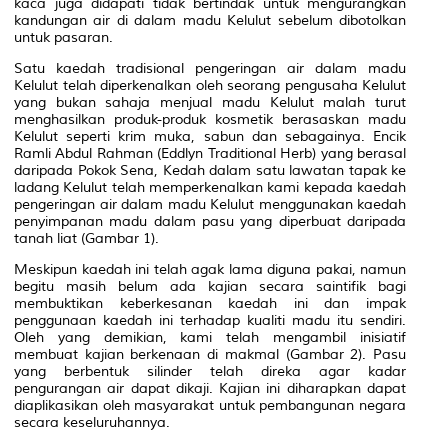
kaca juga didapati tidak bertindak untuk mengurangkan
kandungan air di dalam madu Kelulut sebelum dibotolkan
untuk pasaran.
Satu kaedah tradisional pengeringan air dalam madu
Kelulut telah diperkenalkan oleh seorang pengusaha Kelulut
yang bukan sahaja menjual madu Kelulut malah turut
menghasilkan produk-produk kosmetik berasaskan madu
Kelulut seperti krim muka, sabun dan sebagainya. Encik
Ramli Abdul Rahman
(Eddlyn Traditional Herb)
yang berasal
daripada Pokok Sena, Kedah dalam satu lawatan tapak ke
ladang Kelulut telah memperkenalkan kami kepada kaedah
pengeringan air dalam madu Kelulut menggunakan kaedah
penyimpanan madu dalam pasu yang diperbuat daripada
tanah liat (Gambar 1).
Meskipun kaedah ini telah agak lama diguna pakai, namun
begitu masih belum ada kajian secara saintifik bagi
membuktikan keberkesanan kaedah ini dan impak
penggunaan kaedah ini terhadap kualiti madu itu sendiri.
Oleh yang demikian, kami telah mengambil inisiatif
membuat kajian berkenaan di makmal (Gambar 2). Pasu
yang berbentuk silinder telah direka agar kadar
pengurangan air dapat dikaji. Kajian ini diharapkan dapat
diaplikasikan oleh masyarakat untuk pembangunan negara
secara keseluruhannya.