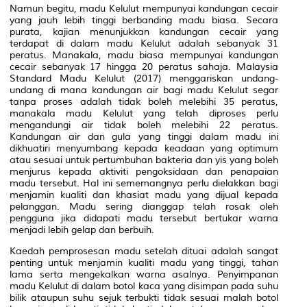
Namun begitu, madu Kelulut mempunyai kandungan cecair
yang jauh lebih tinggi berbanding madu biasa. Secara
purata, kajian menunjukkan kandungan cecair yang
terdapat di dalam madu Kelulut adalah sebanyak 31
peratus. Manakala, madu biasa mempunyai kandungan
cecair sebanyak 17 hingga 20 peratus sahaja. Malaysia
Standard Madu Kelulut (2017) menggariskan undang-
undang di mana kandungan air bagi madu Kelulut segar
tanpa proses adalah tidak boleh melebihi 35 peratus,
manakala madu Kelulut yang telah diproses perlu
mengandungi air tidak boleh melebihi 22 peratus.
Kandungan air dan gula yang tinggi dalam madu ini
dikhuatiri menyumbang kepada keadaan yang optimum
atau sesuai untuk pertumbuhan bakteria dan yis yang boleh
menjurus kepada aktiviti pengoksidaan dan penapaian
madu tersebut. Hal ini sememangnya perlu dielakkan bagi
menjamin kualiti dan khasiat madu yang dijual kepada
pelanggan. Madu sering dianggap telah rosak oleh
pengguna jika didapati madu tersebut bertukar warna
menjadi lebih gelap dan berbuih.
Kaedah pemprosesan madu setelah dituai adalah sangat
penting untuk menjamin kualiti madu yang tinggi, tahan
lama serta mengekalkan warna asalnya. Penyimpanan
madu Kelulut di dalam botol kaca yang disimpan pada suhu
bilik ataupun suhu sejuk terbukti tidak sesuai malah botol