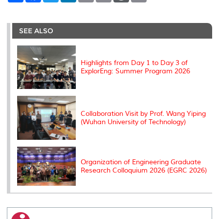
a
c
i
n
a
p
r
i
r
e
t
k
i
y
d
n
e
b
t
e
l
L
P
t
o
e
d
i
r
SEE ALSO
o
r
I
n
e
k
n
k
s
s
Highlights from Day 1 to Day 3 of
ExplorEng: Summer Program 2026
Collaboration Visit by Prof. Wang Yiping
(Wuhan University of Technology)
Organization of Engineering Graduate
Research Colloquium 2026 (EGRC 2026)