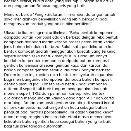
keaslian artikel, kualiti data yang dikumpul, organisasi artikel
dan penggunaan Bahasa Inggeris yang baik.
Menurut beliau "Pengiktirafaran ini memberi dorongan untuk
saya menjalankan penyelidikan yang lebih berkualiti bagi
menghasilkan produk yang boleh dikomersilkan".
Ulasan beliau mengenai artikelnya, "Reka bentuk komponen
daripada bahan komposit adalah berbeza dengan reka bentuk
komponen daripada logam kerana proses pembuatan kedua
jenis bahan ini adalah berbeza. Salah satu pendekatan reka
bentuk komposit adalah menggunakan kaedah yang terkenal
seperti kaedah reka bentuk menyeluruh. Pada umumnya
kaedah reka bentuk komponen daripada bahan komposit
gentian konvensional seperi gentian kaca dan karbon dan
bahan composit gentian semula jadi tidak banyak berbeza.
Dalam kajian ini, kaedah reka bentuk menyeluruh digunakan
bagi membangunkan komponen daripada bahan komposit
gentian semula jadi. Konsep reka bentuk bagi komponen
automotif seperti tuil brek tangan menggunakan kaedah
modern seperti TRIZ dan pemilihan konsep reka bentuk
dijalankan menggunakan kaedah gandingan AHP dan carta
morfologi. Bahan komposit gentian semula jadi seperti kenaf
dihibridkan bersama bahan gentian kaca sebagai bahan
penguat bagi matriks polipropilena. Ini adalah kerana kenaf
dapat mengurangkan kos produk tetapi masih memerlukan
kekuatan bahan gentian kaca sebagai bahan yang terbaik
bagi tuil brek tangan automotif".