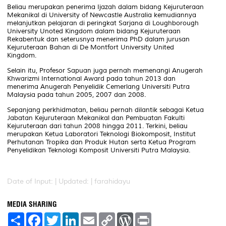
Beliau merupakan penerima Ijazah dalam bidang Kejuruteraan
Mekanikal di University of Newcastle Australia kemudiannya
melanjutkan pelajaran di peringkat Sarjana di Loughborough
University Unoted Kingdom dalam bidang Kejuruteraan
Rekabentuk dan seterusnya menerima PhD dalam jurusan
Kejuruteraan Bahan di De Montfort University United
Kingdom.
Selain itu, Profesor Sapuan juga pernah memenangi Anugerah
Khwarizmi International Award pada tahun 2013 dan
menerima Anugerah Penyelidik Cemerlang Universiti Putra
Malaysia pada tahun 2005, 2007 dan 2008.
Sepanjang perkhidmatan, beliau pernah dilantik sebagai Ketua
Jabatan Kejuruteraan Mekanikal dan Pembuatan Fakulti
Kejuruteraan dari tahun 2008 hingga 2011. Terkini, beliau
merupakan Ketua Laboratori Teknologi Biokomposit, Institut
Perhutanan Tropika dan Produk Hutan serta Ketua Program
Penyelidikan Teknologi Komposit Universiti Putra Malaysia.
Date of Input: |
Updated: | farahidayu
MEDIA SHARING
S
F
T
L
E
C
W
P
h
a
w
i
m
o
o
r