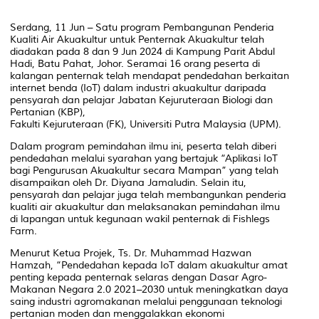
Serdang, 11 Jun – Satu program Pembangunan Penderia
Kualiti Air Akuakultur untuk Penternak Akuakultur telah
diadakan pada 8 dan 9 Jun 2024 di Kampung Parit Abdul
Hadi, Batu Pahat, Johor. Seramai 16 orang peserta di
kalangan penternak telah mendapat pendedahan berkaitan
internet benda (IoT) dalam industri akuakultur daripada
pensyarah dan pelajar Jabatan Kejuruteraan Biologi dan
Pertanian (KBP),
Fakulti Kejuruteraan (FK), Universiti Putra Malaysia (UPM).
Dalam program pemindahan ilmu ini, peserta telah diberi
pendedahan melalui syarahan yang bertajuk “Aplikasi IoT
bagi Pengurusan Akuakultur secara Mampan” yang telah
disampaikan oleh Dr. Diyana Jamaludin. Selain itu,
pensyarah dan pelajar juga telah membangunkan penderia
kualiti air akuakultur dan melaksanakan pemindahan ilmu
di lapangan untuk kegunaan wakil penternak di Fishlegs
Farm.
Menurut Ketua Projek, Ts. Dr. Muhammad Hazwan
Hamzah, “Pendedahan kepada IoT dalam akuakultur amat
penting kepada penternak selaras dengan Dasar Agro-
Makanan Negara 2.0 2021–2030 untuk meningkatkan daya
saing industri agromakanan melalui penggunaan teknologi
pertanian moden dan menggalakkan ekonomi