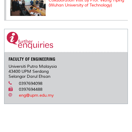
Collaboration Visit by Prof. Wang Yiping
(Wuhan University of Technology)
FACULTY OF ENGINEERING
Universiti Putra Malaysia
43400 UPM Serdang
Selangor Darul Ehsan
0397694098
0397694488
eng@upm.edu.my