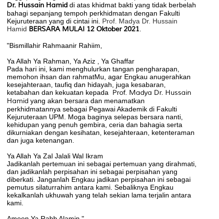
Dr. Hussain Hamid
di atas khidmat bakti yang tidak berbelah
bahagi sepanjang tempoh perkhidmatan dengan Fakulti
Kejuruteraan yang di cintai ini.
Prof. Madya Dr. Hussain
Hamid
BERSARA MULAI 12 Oktober 2021
.
"Bismillahir Rahmaanir Rahiim,
Ya Allah Ya Rahman, Ya Aziz , Ya Ghaffar
Pada hari ini, kami menghulurkan tangan pengharapan,
memohon ihsan dan rahmatMu, agar Engkau anugerahkan
kesejahteraan, taufiq dan hidayah, juga kesabaran,
ketabahan dan kekuatan kepada
Prof. Madya Dr. Hussain
Hamid
yang akan bersara dan menamatkan
perkhidmatannya sebagai Pegawai Akademik di Fakulti
Kejuruteraan UPM. Moga baginya selepas bersara nanti,
kehidupan yang penuh gembira, ceria dan bahagia serta
dikurniakan dengan kesihatan, kesejahteraan, ketenteraman
dan juga ketenangan.
Ya Allah Ya Zal Jalali Wal Ikram
Jadikanlah pertemuan ini sebagai pertemuan yang dirahmati,
dan jadikanlah perpisahan ini sebagai perpisahan yang
diberkati. Janganlah Engkau jadikan perpisahan ini sebagai
pemutus silaturrahim antara kami. Sebaliknya Engkau
kekalkanlah ukhuwah yang telah sekian lama terjalin antara
kami.
Ameen Ya Rabb Alamin."