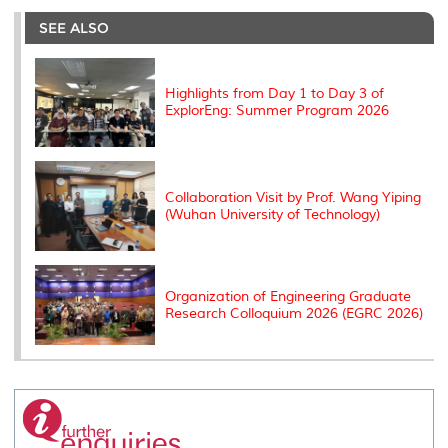
e
b
t
e
l
L
P
t
o
e
d
i
r
SEE ALSO
o
r
I
n
e
k
n
k
s
s
Highlights from Day 1 to Day 3 of
ExplorEng: Summer Program 2026
Collaboration Visit by Prof. Wang Yiping
(Wuhan University of Technology)
Organization of Engineering Graduate
Research Colloquium 2026 (EGRC 2026)