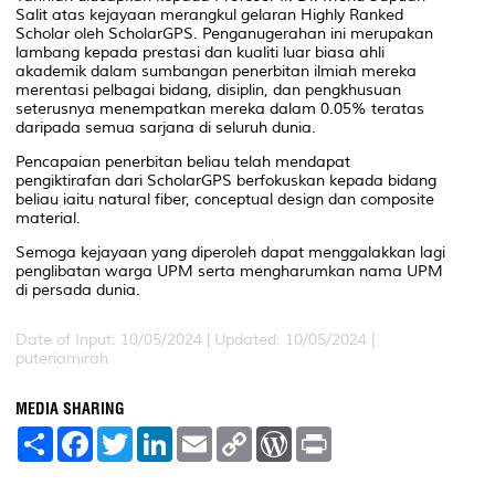
Salit atas kejayaan merangkul gelaran
Highly Ranked
Scholar
oleh
ScholarGPS
. Penganugerahan ini merupakan
lambang kepada prestasi dan kualiti luar biasa ahli
akademik dalam sumbangan penerbitan ilmiah mereka
merentasi pelbagai bidang, disiplin, dan pengkhusuan
seterusnya menempatkan mereka dalam 0.05% teratas
daripada semua sarjana di seluruh dunia.
Pencapaian penerbitan beliau telah mendapat
pengiktirafan dari
ScholarGPS
berfokuskan kepada bidang
beliau iaitu
natural fiber, conceptual design
dan
composite
material.
Semoga kejayaan yang diperoleh dapat menggalakkan lagi
penglibatan warga UPM serta mengharumkan nama UPM
di persada dunia.
Date of Input: 10/05/2024 |
Updated: 10/05/2024 |
puteriamirah
MEDIA SHARING
S
F
T
L
E
C
W
P
h
a
w
i
m
o
o
r
a
c
i
n
a
p
r
i
r
e
t
k
i
y
d
n