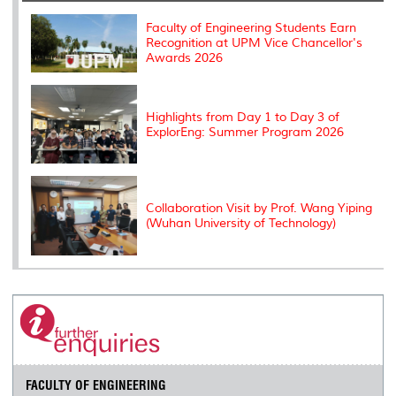
k
n
k
s
s
Faculty of Engineering Students Earn
Recognition at UPM Vice Chancellor's
Awards 2026
Highlights from Day 1 to Day 3 of
ExplorEng: Summer Program 2026
Collaboration Visit by Prof. Wang Yiping
(Wuhan University of Technology)
FACULTY OF ENGINEERING