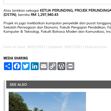
Atas lantikan sebagai
KETUA PERUNDING, PROJEK PERUNDINGA
(DSTIN)
, bernilai
RM 1,297,940.43
Projek ini juga melibatkan kumpulan penyelidik dari pusat tanggun
Sekolah Perniagaan dan Ekonomi, Fakulti Pengajian Pendidikan, Fak
Komputer & Teknologi, Fakulti Bahasa Moden dan Komunikasi, Inst
Date of Input: 30/07/2021 |
Updated: 30/07/2021 | khairulazman
MEDIA SHARING
S
F
T
L
E
C
W
P
h
a
w
i
m
o
o
r
a
c
i
n
a
p
r
i
r
e
t
k
i
y
d
n
e
b
t
e
l
L
P
t
o
e
d
i
r
SEE ALSO
o
r
I
n
e
k
n
k
s
s