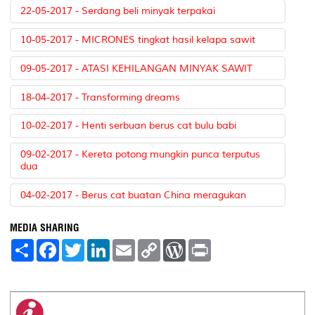
22-05-2017 - Serdang beli minyak terpakai
10-05-2017 - MICRONES tingkat hasil kelapa sawit
09-05-2017 - ATASI KEHILANGAN MINYAK SAWIT
18-04-2017 - Transforming dreams
10-02-2017 - Henti serbuan berus cat bulu babi
09-02-2017 - Kereta potong mungkin punca terputus
dua
04-02-2017 - Berus cat buatan China meragukan
MEDIA SHARING
S
F
T
L
E
C
W
P
h
a
w
i
m
o
o
r
a
c
i
n
a
p
r
i
r
e
t
k
i
y
d
n
e
b
t
e
l
L
P
t
o
e
d
i
r
o
r
I
n
e