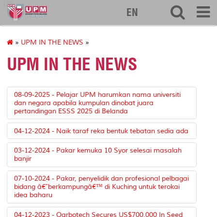
127
EN
»
UPM IN THE NEWS
»
UPM IN THE NEWS
08-09-2025 - Pelajar UPM harumkan nama universiti
dan negara apabila kumpulan dinobat juara
pertandingan ESSS 2025 di Belanda
04-12-2024 - Naik taraf reka bentuk tebatan sedia ada
03-12-2024 - Pakar kemuka 10 Syor selesai masalah
banjir
07-10-2024 - Pakar, penyelidik dan profesional pelbagai
bidang â€˜berkampungâ€™ di Kuching untuk terokai
idea baharu
04-12-2023 - Qarbotech Secures US$700,000 In Seed