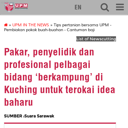
eng
EN
»
UPM IN THE NEWS
» Tips pertanian bersama UPM -
Pembiakan pokok buah-buahan - Cantuman baji
List of Newscutting
Pakar, penyelidik dan
profesional pelbagai
bidang ‘berkampung’ di
Kuching untuk terokai idea
baharu
SUMBER :Suara Sarawak