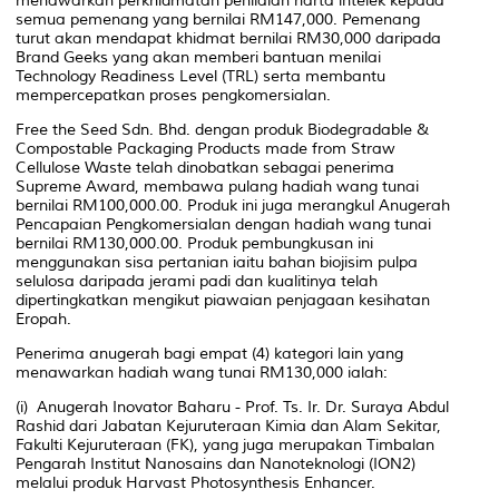
menawarkan perkhidmatan penilaian harta intelek kepada
semua pemenang yang bernilai RM147,000. Pemenang
turut akan mendapat khidmat bernilai RM30,000 daripada
Brand Geeks yang akan memberi bantuan menilai
Technology Readiness Level (TRL) serta membantu
mempercepatkan proses pengkomersialan.
Free the Seed Sdn. Bhd. dengan produk Biodegradable &
Compostable Packaging Products made from Straw
Cellulose Waste telah dinobatkan sebagai penerima
Supreme Award, membawa pulang hadiah wang tunai
bernilai RM100,000.00. Produk ini juga merangkul Anugerah
Pencapaian Pengkomersialan dengan hadiah wang tunai
bernilai RM130,000.00. Produk pembungkusan ini
menggunakan sisa pertanian iaitu bahan biojisim pulpa
selulosa daripada jerami padi dan kualitinya telah
dipertingkatkan mengikut piawaian penjagaan kesihatan
Eropah.
Penerima anugerah bagi empat (4) kategori lain yang
menawarkan hadiah wang tunai RM130,000 ialah:
(i) Anugerah Inovator Baharu - Prof. Ts. Ir. Dr. Suraya Abdul
Rashid dari Jabatan Kejuruteraan Kimia dan Alam Sekitar,
Fakulti Kejuruteraan (FK), yang juga merupakan Timbalan
Pengarah Institut Nanosains dan Nanoteknologi (ION2)
melalui produk Harvast Photosynthesis Enhancer.