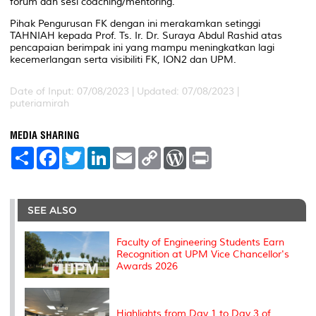
forum dan sesi coaching/mentoring.
Pihak Pengurusan FK dengan ini merakamkan setinggi
TAHNIAH kepada Prof. Ts. Ir. Dr. Suraya Abdul Rashid atas
pencapaian berimpak ini yang mampu meningkatkan lagi
kecemerlangan serta visibiliti FK, ION2 dan UPM.
Date of Input: 07/08/2023 |
Updated: 07/08/2023 |
puteriamirah
MEDIA SHARING
S
F
T
L
E
C
W
P
h
a
w
i
m
o
o
r
a
c
i
n
a
p
r
i
r
e
t
k
i
y
d
n
e
b
t
e
l
L
P
t
o
e
d
i
r
SEE ALSO
o
r
I
n
e
k
n
k
s
s
Faculty of Engineering Students Earn
Recognition at UPM Vice Chancellor's
Awards 2026
Highlights from Day 1 to Day 3 of