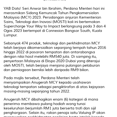
YAB Dato’ Seri Anwar bin Ibrahim, Perdana Menteri hari ini
merasmikan Sidang Kemuncak Tahun Pengkomersialan
Malaysia (MCY) 2023. Persidangan anjuran Kementerian
Sains, Teknologi dan Inovasi (MOSTI) kali ini bertemakan
Supercharge Your Way to Impact berlangsung pada 3 dan 4
Ogos 2023 bertempat di Connexion Bangsar South, Kuala
Lumpur.
Sebanyak 474 produk, teknologi dan perkhidmatan MCY
telah berjaya dikomersialkan sepanjang tempoh tahun 2016
hingga 2022 di pasaran tempatan dan antarabangsa
dengan nilai hasil melebihi RM540 juta. Di samping itu,
penyertaan Malaysia di Ekspo 2020 Dubai yang diterajui
oleh MOSTI, telah berjaya menjana pulangan pelaburan
dan perniagaan bernilai lebih daripada RM9 bilion.
Pada majlis tersebut, Perdana Menteri telah
menyampaikan Anugerah MCY kepada usahawan
teknologi tempatan sebagai pengiktirafan di atas kejayaan
masing-masing sepanjang tahun 2022.
Anugerah MCY dibahagikan enam (6) kategori di mana
penerima membawa pulang hadiah wang tunai
keseluruhan berjumlah RM1 juta berserta trofi dan sijil
penghargaan. Selain itu, rakan penaja iaitu Valuing IP akan