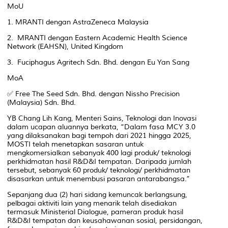
MoU
1. MRANTI dengan AstraZeneca Malaysia
2. MRANTI dengan Eastern Academic Health Science
Network (EAHSN), United Kingdom
3. Fuciphagus Agritech Sdn. Bhd. dengan Eu Yan Sang
MoA
✅ Free The Seed Sdn. Bhd. dengan Nissho Precision
(Malaysia) Sdn. Bhd.
YB Chang Lih Kang, Menteri Sains, Teknologi dan Inovasi
dalam ucapan aluannya berkata, “Dalam fasa MCY 3.0
yang dilaksanakan bagi tempoh dari 2021 hingga 2025,
MOSTI telah menetapkan sasaran untuk
mengkomersialkan sebanyak 400 lagi produk/ teknologi
perkhidmatan hasil R&D&I tempatan. Daripada jumlah
tersebut, sebanyak 60 produk/ teknologi/ perkhidmatan
disasarkan untuk menembusi pasaran antarabangsa.”
Sepanjang dua (2) hari sidang kemuncak berlangsung,
pelbagai aktiviti lain yang menarik telah disediakan
termasuk Ministerial Dialogue, pameran produk hasil
R&D&I tempatan dan keusahawanan sosial, persidangan,