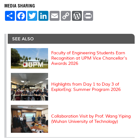
MEDIA SHARING
S
F
T
L
E
C
W
P
h
a
w
i
m
o
o
r
a
c
i
n
a
p
r
i
r
e
t
k
i
y
d
n
e
b
t
e
l
L
P
t
o
e
d
i
r
SEE ALSO
o
r
I
n
e
k
n
k
s
s
Faculty of Engineering Students Earn
Recognition at UPM Vice Chancellor's
Awards 2026
Highlights from Day 1 to Day 3 of
ExplorEng: Summer Program 2026
Collaboration Visit by Prof. Wang Yiping
(Wuhan University of Technology)