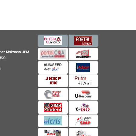
minan Makanan UPM
 ISO
l