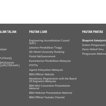
ALAM TALIAN
PAUTAN LUAR
PAUTAN PANTAS
Engineering Accreditation Council
Blueprint Keterja
(EAC)
Sistem Pengurusan
Jabatan Pendidikan Tinggi
elajar
Dana Wakaf Ilmu
QS World University Ranking
Pengurusan Makma
Portal MyGovernment
n PUTRA3Q
Kementerian Pendidikan Malaysia
KEROSAKAN
KEJURUTERAAN [
PTPTN
Agensi Kelayakan Malaysia
BEM Official Website
Mandatory Registration with the Board
Of Engineers Malaysia
BEM Mini Convention Presentation
Material
BEM Webinar Presentation Material
BEM Official Youtube Channel