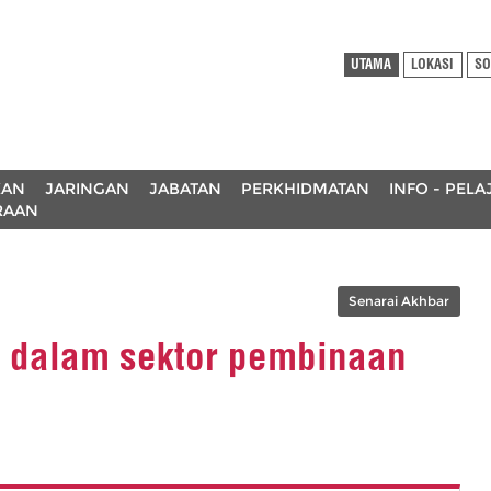
UTAMA
LOKASI
SO
KAN
JARINGAN
JABATAN
PERKHIDMATAN
INFO - PEL
RAAN
Senarai Akhbar
u dalam sektor pembinaan