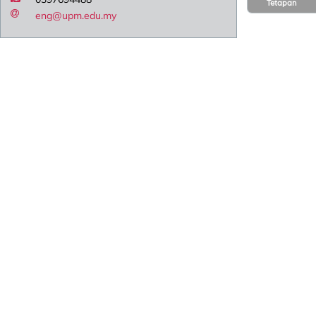
Tetapan
eng@upm.edu.my