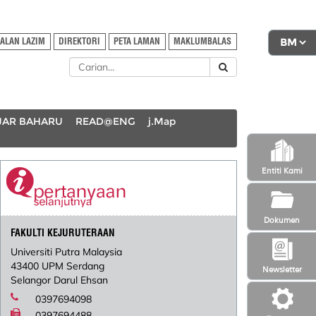
ALAN LAZIM
DIREKTORI
PETA LAMAN
MAKLUMBALAS
AJAR BAHARU
READ@ENG
j.Map
Entiti Kami
Dokumen
FAKULTI KEJURUTERAAN
Universiti Putra Malaysia
43400 UPM Serdang
Newsletter
Selangor Darul Ehsan
0397694098
0397694488