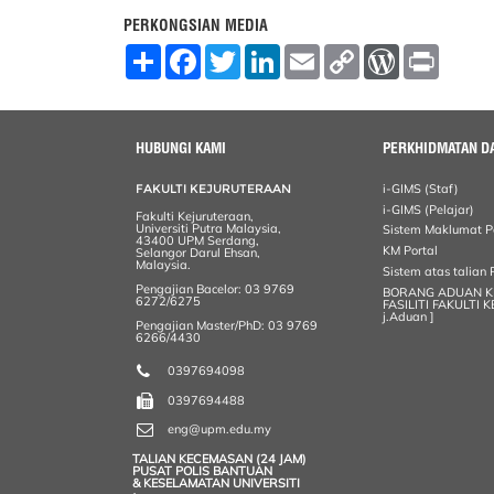
PERKONGSIAN MEDIA
S
F
T
L
E
C
W
P
h
a
w
i
m
o
o
r
a
c
i
n
a
p
r
i
r
e
t
k
i
y
d
n
e
b
t
e
l
L
P
t
o
e
d
i
r
HUBUNGI KAMI
PERKHIDMATAN D
o
r
I
n
e
k
n
k
s
FAKULTI KEJURUTERAAN
i-GIMS (Staf)
s
i-GIMS (Pelajar)
Fakulti Kejuruteraan,
Universiti Putra Malaysia,
Sistem Maklumat P
43400 UPM Serdang,
KM Portal
Selangor Darul Ehsan,
Malaysia.
Sistem atas talia
Pengajian Bacelor: 03 9769
BORANG ADUAN 
6272/6275
FASILITI FAKULTI 
j.Aduan ]
Pengajian Master/PhD: 03 9769
6266/4430
0397694098
0397694488
eng@upm.edu.my
TALIAN KECEMASAN (24 JAM)
PUSAT POLIS BANTUAN
& KESELAMATAN UNIVERSITI