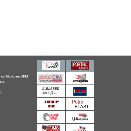
minan Makanan UPM
 ISO
l