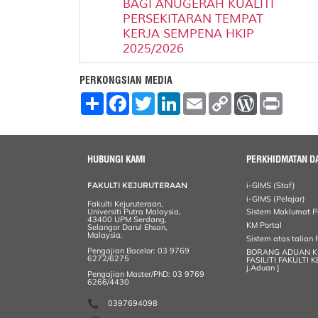
BAGI ANUGERAH KUALITI
PERSEKITARAN TEMPAT
KERJA SEMPENA HKIP
2025/2026
PERKONGSIAN MEDIA
S
F
T
L
E
C
W
P
h
a
w
i
m
o
o
r
a
c
i
n
a
p
r
i
r
e
t
k
i
y
d
n
e
b
t
e
l
L
P
t
o
e
d
i
r
HUBUNGI KAMI
PERKHIDMATAN D
o
r
I
n
e
k
n
k
s
FAKULTI KEJURUTERAAN
i-GIMS (Staf)
s
i-GIMS (Pelajar)
Fakulti Kejuruteraan,
Universiti Putra Malaysia,
Sistem Maklumat P
43400 UPM Serdang,
KM Portal
Selangor Darul Ehsan,
Malaysia.
Sistem atas talia
Pengajian Bacelor: 03 9769
BORANG ADUAN 
6272/6275
FASILITI FAKULTI 
j.Aduan ]
Pengajian Master/PhD: 03 9769
6266/4430
0397694098