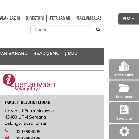
ALAN LAZIM
DIREKTORI
PETA LAMAN
MAKLUMBALAS
AJAR BAHARU
READ@ENG
j.Map
Entiti Kami
Dokumen
FAKULTI KEJURUTERAAN
Universiti Putra Malaysia
43400 UPM Serdang
Newsletter
Selangor Darul Ehsan
0397694098
0397694488