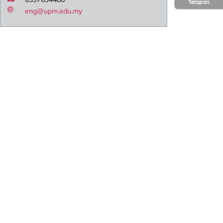
Tetapan
eng@upm.edu.my