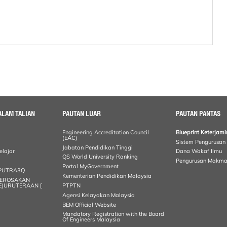
ALAM TALIAN
PAUTAN LUAR
PAUTAN PANTAS
Engineering Accreditation Council
Blueprint Keterja
(EAC)
Sistem Pengurusan
Jabatan Pendidikan Tinggi
elajar
Dana Wakaf Ilmu
QS World University Ranking
Pengurusan Makma
Portal MyGovernment
n PUTRA3Q
Kementerian Pendidikan Malaysia
KEROSAKAN
KEJURUTERAAN [
PTPTN
Agensi Kelayakan Malaysia
BEM Official Website
Mandatory Registration with the Board
Of Engineers Malaysia