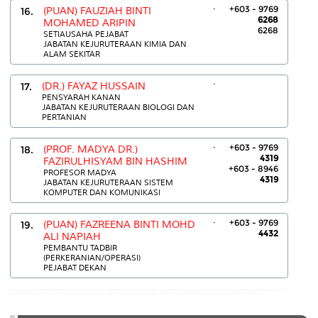
.
+603 - 9769
16.
(PUAN) FAUZIAH BINTI
6268
MOHAMED ARIPIN
6268
SETIAUSAHA PEJABAT
JABATAN KEJURUTERAAN KIMIA DAN
ALAM SEKITAR
.
17.
(DR.) FAYAZ HUSSAIN
PENSYARAH KANAN
JABATAN KEJURUTERAAN BIOLOGI DAN
PERTANIAN
.
+603 - 9769
18.
(PROF. MADYA DR.)
4319
FAZIRULHISYAM BIN HASHIM
+603 - 8946
PROFESOR MADYA
4319
JABATAN KEJURUTERAAN SISTEM
KOMPUTER DAN KOMUNIKASI
.
+603 - 9769
19.
(PUAN) FAZREENA BINTI MOHD
4432
ALI NAPIAH
PEMBANTU TADBIR
(PERKERANIAN/OPERASI)
PEJABAT DEKAN
FAIEZA BINTI ABDUL AZIZ:0389466346 FARAH NORA AZNIETA BINTI ABD AZIZ:0389464406 FARAH SALEENA BINTI TAIP:0389466363 FARIZAL MUZAMMIL BIN ABDUL WAHAB:0389466322 FATHULLAH HAKIM BIN
MD MARHAM:0389471979 FAUZAN BIN MOHD JAKARNI:03-89466377 FAUZIAH BINTI MOHAMED ARIPIN:6268 FAZIRULHISYAM BIN HASHIM:03-89464319 FAZREENA BINTI MOHD ALI NAPIAH:-