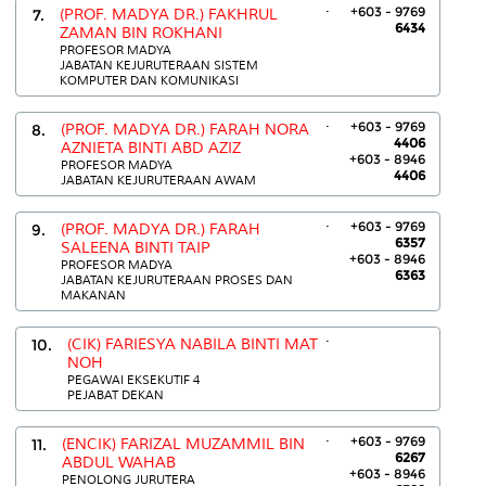
.
+603 - 9769
7.
(PROF. MADYA DR.) FAKHRUL
6434
ZAMAN BIN ROKHANI
PROFESOR MADYA
JABATAN KEJURUTERAAN SISTEM
KOMPUTER DAN KOMUNIKASI
.
+603 - 9769
8.
(PROF. MADYA DR.) FARAH NORA
4406
AZNIETA BINTI ABD AZIZ
+603 - 8946
PROFESOR MADYA
4406
JABATAN KEJURUTERAAN AWAM
.
+603 - 9769
9.
(PROF. MADYA DR.) FARAH
6357
SALEENA BINTI TAIP
+603 - 8946
PROFESOR MADYA
6363
JABATAN KEJURUTERAAN PROSES DAN
MAKANAN
.
10.
(CIK) FARIESYA NABILA BINTI MAT
NOH
PEGAWAI EKSEKUTIF 4
PEJABAT DEKAN
.
+603 - 9769
11.
(ENCIK) FARIZAL MUZAMMIL BIN
6267
ABDUL WAHAB
+603 - 8946
PENOLONG JURUTERA