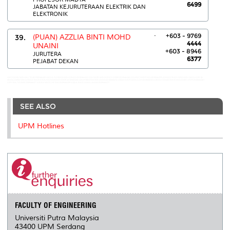
6499
JABATAN KEJURUTERAAN ELEKTRIK DAN
ELEKTRONIK
.
+603 - 9769
39.
(PUAN) AZZLIA BINTI MOHD
4444
UNAINI
+603 - 8946
JURUTERA
6377
PEJABAT DEKAN
ABD RAHIM BIN ABU TALIB:0389466400 ABDUL RAHMAN BIN AHMAD:03-89464432 ADLI NAZRI BIN MOHD KASSIM:03-89464463 ADUWATI BINTI SALI:03-89464355 AHMAD SHAH RIZAN BIN ABD KADIR @
ISMAIL:0389471594 AHMAD SHUKRI BIN MUHAMMAD NOOR:03-89464468 AZHAREENSYAH BIN AMAN:03-89468472 AZIZAH BINTI ABDULLAH:03-89466363 AZMAH HANIM BINTI MOHAMED ARIFF:03-89464387
AZRY BIN TAMBER:0389466377 AZURA BINTI CHE SOH:03-89466499 AZZLIA BINTI MOHD UNAINI:03-89466377
SEE ALSO
UPM Hotlines
FACULTY OF ENGINEERING
Universiti Putra Malaysia
43400 UPM Serdang