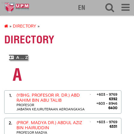
eng
EN
»
DIRECTORY
»
DIRECTORY
A ... Z
A
.
+603 - 9769
1.
(YBHG. PROFESOR IR. DR.) ABD
6392
RAHIM BIN ABU TALIB
+603 - 8946
PROFESOR
6400
JABATAN KEJURUTERAAN AEROANGKASA
.
+603 - 9769
2.
(PROF. MADYA DR.) ABDUL AZIZ
6331
BIN HAIRUDDIN
PROFESOR MADYA