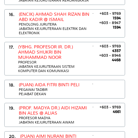
JABATAN KEJURUTERAAN AEROANGKASA
.
+603 - 9769
16.
(ENCIK) AHMAD SHAH RIZAN BIN
1594
ABD KADIR @ ISMAIL
+603 - 8947
PENOLONG JURUTERA
1594
JABATAN KEJURUTERAAN ELEKTRIK DAN
ELEKTRONIK
.
+603 - 9769
17.
(YBHG. PROFESOR IR. DR.)
4357
AHMAD SHUKRI BIN
+603 - 8946
MUHAMMAD NOOR
4468
PROFESOR
JABATAN KEJURUTERAAN SISTEM
KOMPUTER DAN KOMUNIKASI
.
18.
(PUAN) AIDA FITRI BINTI PELI
PEGAWAI TADBIR
PEJABAT DEKAN
.
+603 - 9769
19.
(PROF. MADYA DR.) AIDI HIZAMI
4661
BIN ALES @ ALIAS
PROFESOR MADYA
JABATAN KEJURUTERAAN AWAM
.
20.
(PUAN) AIMI NURANI BINTI