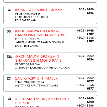
.
+603 - 9769
34.
(PUAN) AZLIZA BINTI AB AZIZ
6363
PEMBANTU TADBIR
(PERKERANIAN/OPERASI)
PEJABAT DEKAN
.
+603 - 9769
35.
(PROF. MADYA DR.) AZMAH
4387
HANIM BINTI MOHAMED ARIFF
+603 - 8946
PROFESOR MADYA
4387
JABATAN KEJURUTERAAN MEKANIKAL
DAN PEMBUATAN
.
+603 - 9769
36.
(PROF. MADYA DR.) AZMIN
6394
SHAKRINE BIN MOHD RAFIE
PROFESOR MADYA
JABATAN KEJURUTERAAN AEROANGKASA
.
+603 - 9769
37.
(ENCIK) AZRY BIN TAMBER
6377
PENOLONG JURUTERA
+603 - 8946
JABATAN KEJURUTERAAN AWAM
6377
.
+603 - 9769
38.
(PROF. MADYA DR.) AZURA BINTI
6499
CHE SOH
+603 - 8946
PROFESOR MADYA