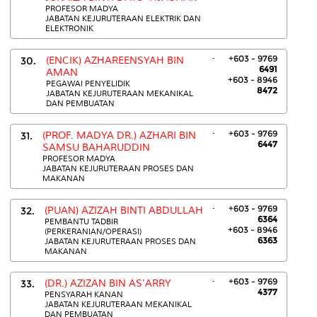
PROFESOR MADYA
JABATAN KEJURUTERAAN ELEKTRIK DAN
ELEKTRONIK
.
+603 - 9769
30.
(ENCIK) AZHAREENSYAH BIN
6491
AMAN
+603 - 8946
PEGAWAI PENYELIDIK
8472
JABATAN KEJURUTERAAN MEKANIKAL
DAN PEMBUATAN
.
+603 - 9769
31.
(PROF. MADYA DR.) AZHARI BIN
6447
SAMSU BAHARUDDIN
PROFESOR MADYA
JABATAN KEJURUTERAAN PROSES DAN
MAKANAN
.
+603 - 9769
32.
(PUAN) AZIZAH BINTI ABDULLAH
6364
PEMBANTU TADBIR
+603 - 8946
(PERKERANIAN/OPERASI)
6363
JABATAN KEJURUTERAAN PROSES DAN
MAKANAN
.
+603 - 9769
33.
(DR.) AZIZAN BIN AS'ARRY
4377
PENSYARAH KANAN
JABATAN KEJURUTERAAN MEKANIKAL
DAN PEMBUATAN