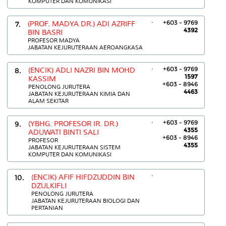
KOMPUTER DAN KOMUNIKASI
.
+603 - 9769
7.
(PROF. MADYA DR.) ADI AZRIFF
4392
BIN BASRI
PROFESOR MADYA
JABATAN KEJURUTERAAN AEROANGKASA
.
+603 - 9769
8.
(ENCIK) ADLI NAZRI BIN MOHD
1597
KASSIM
+603 - 8946
PENOLONG JURUTERA
4463
JABATAN KEJURUTERAAN KIMIA DAN
ALAM SEKITAR
.
+603 - 9769
9.
(YBHG. PROFESOR IR. DR.)
4355
ADUWATI BINTI SALI
+603 - 8946
PROFESOR
4355
JABATAN KEJURUTERAAN SISTEM
KOMPUTER DAN KOMUNIKASI
.
10.
(ENCIK) AFIF HIFDZUDDIN BIN
DZULKIFLI
PENOLONG JURUTERA
JABATAN KEJURUTERAAN BIOLOGI DAN
PERTANIAN