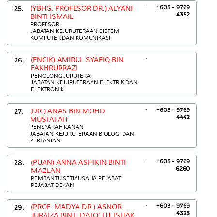
.
+603 - 9769
25.
(YBHG. PROFESOR DR.) ALYANI
4352
BINTI ISMAIL
PROFESOR
JABATAN KEJURUTERAAN SISTEM
KOMPUTER DAN KOMUNIKASI
.
26.
(ENCIK) AMIRUL SYAFIQ BIN
FAKHRURRAZI
PENOLONG JURUTERA
JABATAN KEJURUTERAAN ELEKTRIK DAN
ELEKTRONIK
.
+603 - 9769
27.
(DR.) ANAS BIN MOHD
4442
MUSTAFAH
PENSYARAH KANAN
JABATAN KEJURUTERAAN BIOLOGI DAN
PERTANIAN
.
+603 - 9769
28.
(PUAN) ANNA ASHIKIN BINTI
6260
MAZLAN
PEMBANTU SETIAUSAHA PEJABAT
PEJABAT DEKAN
.
+603 - 9769
29.
(PROF. MADYA DR.) ASNOR
4323
JURAIZA BINTI DATO' HJ. ISHAK