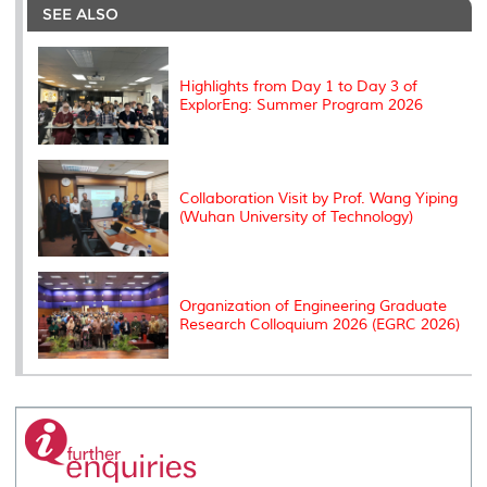
o
e
d
i
r
SEE ALSO
o
r
I
n
e
k
n
k
s
s
Highlights from Day 1 to Day 3 of
ExplorEng: Summer Program 2026
Collaboration Visit by Prof. Wang Yiping
(Wuhan University of Technology)
Organization of Engineering Graduate
Research Colloquium 2026 (EGRC 2026)