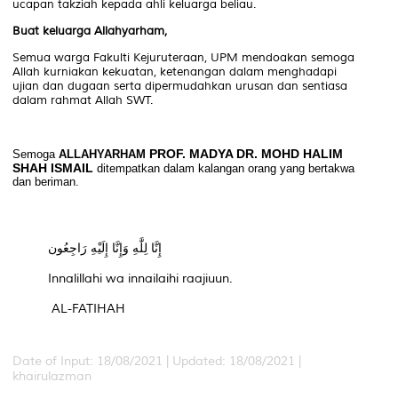
ucapan takziah kepada ahli keluarga beliau.
Buat keluarga Allahyarham,
Semua warga Fakulti Kejuruteraan, UPM mendoakan semoga
Allah kurniakan kekuatan, ketenangan dalam menghadapi
ujian dan dugaan serta dipermudahkan urusan dan sentiasa
dalam rahmat Allah SWT.
PROF. MADYA DR. MOHD HALIM
Semoga
ALLAHYARHAM
SHAH ISMAIL
ditempatkan dalam kalangan orang yang bertakwa
dan beriman.
إِنَّا لِلَّٰهِ وَإِنَّا إِلَيْهِ رَاجِعُون‎
Innalillahi wa innailaihi raajiuun.
AL
-
FATIHAH
Date of Input: 18/08/2021 |
Updated: 18/08/2021 |
khairulazman