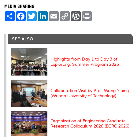
MEDIA SHARING
S
F
T
L
E
C
W
P
h
a
w
i
m
o
o
r
a
c
i
n
a
p
r
i
r
e
t
k
i
y
d
n
e
b
t
e
l
L
P
t
o
e
d
i
r
SEE ALSO
o
r
I
n
e
k
n
k
s
s
Highlights from Day 1 to Day 3 of
ExplorEng: Summer Program 2026
Collaboration Visit by Prof. Wang Yiping
(Wuhan University of Technology)
Organization of Engineering Graduate
Research Colloquium 2026 (EGRC 2026)