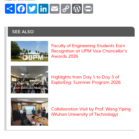
S
F
T
L
E
C
W
P
h
a
w
i
m
o
o
r
a
c
i
n
a
p
r
i
r
e
t
k
i
y
d
n
e
b
t
e
l
L
P
t
o
e
d
i
r
SEE ALSO
o
r
I
n
e
k
n
k
s
s
Faculty of Engineering Students Earn
Recognition at UPM Vice Chancellor's
Awards 2026
Highlights from Day 1 to Day 3 of
ExplorEng: Summer Program 2026
Collaboration Visit by Prof. Wang Yiping
(Wuhan University of Technology)