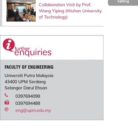
Setting
Collaboration Visit by Prof.
Wang Yiping (Wuhan University
of Technology)
FACULTY OF ENGINEERING
Universiti Putra Malaysia
43400 UPM Serdang
Selangor Darul Ehsan
0397694098
0397694488
eng@upm.edu.my