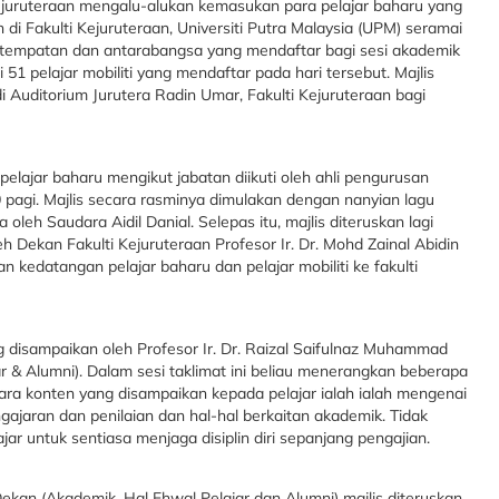
Kejuruteraan mengalu-alukan kemasukan para pelajar baharu yang
 di Fakulti Kejuruteraan, Universiti Putra Malaysia (UPM) seramai
ar tempatan dan antarabangsa yang mendaftar bagi sesi akademik
51 pelajar mobiliti yang mendaftar pada hari tersebut. Majlis
di Auditorium Jurutera Radin Umar, Fakulti Kejuruteraan bagi
lajar baharu mengikut jabatan diikuti oleh ahli pengurusan
0 pagi. Majlis secara rasminya dimulakan dengan nanyian lagu
eh Saudara Aidil Danial. Selepas itu, majlis diteruskan lagi
 Dekan Fakulti Kejuruteraan Profesor Ir. Dr. Mohd Zainal Abidin
n kedatangan pelajar baharu dan pelajar mobiliti ke fakulti
ng disampaikan oleh Profesor Ir. Dr. Raizal Saifulnaz Muhammad
 & Alumni). Dalam sesi taklimat ini beliau menerangkan beberapa
ara konten yang disampaikan kepada pelajar ialah ialah mengenai
ngajaran dan penilaian dan hal-hal berkaitan akademik. Tidak
jar untuk sentiasa menjaga disiplin diri sepanjang pengajian.
ekan (Akademik, Hal Ehwal Pelajar dan Alumni) majlis diteruskan