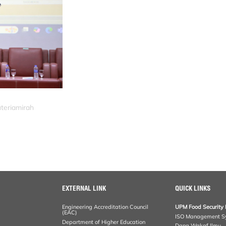
uteriamirah
EXTERNAL LINK
QUICK LINKS
Engineering Accreditation Council
UPM Food Security 
(EAC)
ISO Management S
Department of Higher Education
Dana Wakaf Ilmu