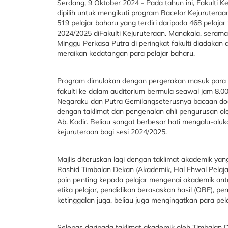
Serdang, 9 Oktober 2024 - Pada tahun ini, Fakulti 
dipilih untuk mengikuti program Bacelor Kejuruteraan
519 pelajar baharu yang terdiri daripada 468 pelaj
2024/2025 diFakulti Kejuruteraan. Manakala, seramai 
Minggu Perkasa Putra di peringkat fakulti diadakan 
meraikan kedatangan para pelajar baharu.
Program dimulakan dengan pergerakan masuk para pe
fakulti ke dalam auditorium bermula seawal jam 8.0
Negaraku dan Putra Gemilangseterusnya bacaan doa ol
dengan taklimat dan pengenalan ahli pengurusan oleh
Ab. Kadir. Beliau sangat berbesar hati mengalu-aluka
kejuruteraan bagi sesi 2024/2025.
Majlis diteruskan lagi dengan taklimat akademik ya
Rashid Timbalan Dekan (Akademik, Hal Ehwal Pelajar
poin penting kepada pelajar mengenai akademik ant
etika pelajar, pendidikan berasaskan hasil (OBE), pe
ketinggalan juga, beliau juga mengingatkan para pela
Selepas daripada taklimat akademik oleh Timbalan D