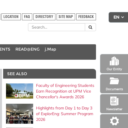
LOCATION
FAQ
DIRECTORY
SITE MAP
FEEDBACK
DENTS
READ@ENG
j.Map
Our Entity
SEE ALSO
Faculty of Engineering Students
Documents
Earn Recognition at UPM Vice
Chancellor's Awards 2026
Highlights from Day 1 to Day 3
Newsletter
of ExplorEng: Summer Program
2026