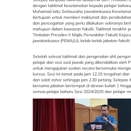
dengan taklimat keselamatan kepada pelajar baharu
Muhamad iaitu Setiausaha Jawatankuasa Keselamatan
bertujuan untuk memberi maklumat dan pendedaha
dan pencegahan yang perlu dilakukan sekiranya ber
mahupun dalam kawasan fakulti. Taklimat terakhir
Timbalan Presiden II Majlis Perwakilan Fakulti Kej
jawatankuasa (PEMAJU), kelab-kelab jabatan fakulti da
Setelah selesai taklimat dan pengenalan ahli pengur
pelajar dan sesi soal jawab yang dikendalikan oleh P
untuk mengajukan soalan secara bersemuka mengena
kursus. Sesi ini tamat pada jam 12.15 tengahari dan
dan solat zohor sehingga jam 2.30 petang. Selepas i
bersama jabatan bertempat di dewan kuliah 1 hingga
semua pelajar baharu Sesi 2024/2025 dan pelajar mob