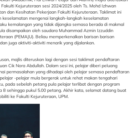
 Fakulti Kejuruteraan sesi 2024/2025 oleh Ts. Mohd Izhwan
 dan Kesihatan Pekerjaan Fakulti Kejuruteraan. Taklimat ini
n keselamatan mengenai langkah-langkah keselamatan
laku kemalangan yang tidak dijangka semasa berada di makmal
 pula disampaikan oleh saudara Muhammad Azmin Izzuddin
uruteraan (PEMAJU). Beliau memperkenalkan barisan barisan
n juga aktiviti-aktiviti menarik yang dijalankan.
usan, majlis diteruskan lagi dengan sesi taklimat pendaftaran
uan Cik Nora Abdullah. Dalam sesi ini, pelajar diberi peluang
i permasalahan yang dihadapi oleh pelajar semasa pendaftaran
 pelajar -pelajar mula bergerak untuk rehat makan tengahari
tu, pada sebelah petang pula pelajar terlibat dengan program
 8 sehingga pukul 5.00 petang. Akhir kata, selamat datang buat
iliti ke Fakulti Kejuruteraan, UPM.