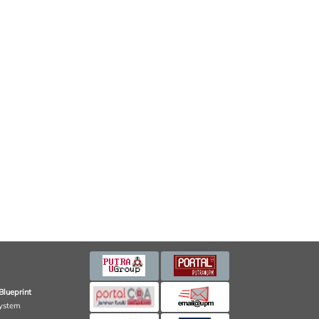
Blueprint
ystem