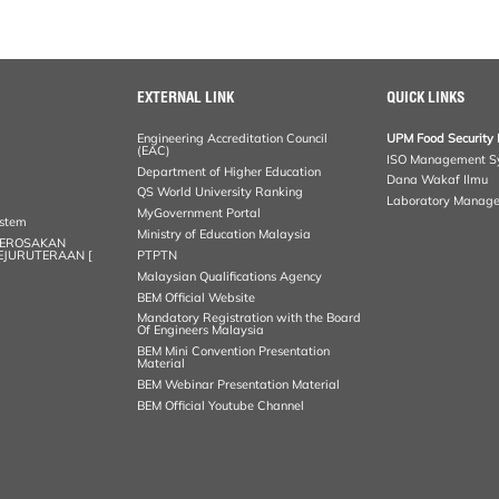
EXTERNAL LINK
QUICK LINKS
Engineering Accreditation Council
UPM Food Security 
(EAC)
ISO Management S
Department of Higher Education
Dana Wakaf Ilmu
QS World University Ranking
Laboratory Manag
MyGovernment Portal
ystem
Ministry of Education Malaysia
KEROSAKAN
KEJURUTERAAN [
PTPTN
Malaysian Qualifications Agency
BEM Official Website
Mandatory Registration with the Board
Of Engineers Malaysia
BEM Mini Convention Presentation
Material
BEM Webinar Presentation Material
BEM Official Youtube Channel