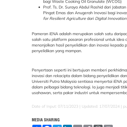
bagi Waste Cooking Oil Granulate (WCOG)
Prof. Ts. Dr. Suraya Abdul Rashid dari Jabat
Pingat Emas dan Anugerah Inovasi bagi inov
for Resilient Agriculture
dari
Digital Innovatio
Pameran iENA adalah merupakan salah satu daripad
salah satu platform pasaran profesional untuk idea
menonjolkan hasil penyelidikan dan inovasi kepada
penyelidikan yang mampan.
Penyertaan seperti ini bertujuan memberi perkhidm
inovasi dan rekacipta dalam bidang penyelidikan dan 
Universiti Putra Malaysia sentiasa menyertai iENA 
dalam pelbagai bidang teknologi. Ia juga menjadi tit
usahawan, serta pakar industri untuk mempersemba
Date of Input: 07/11/2023 |
Updated: 17/07/2024 | p
MEDIA SHARING