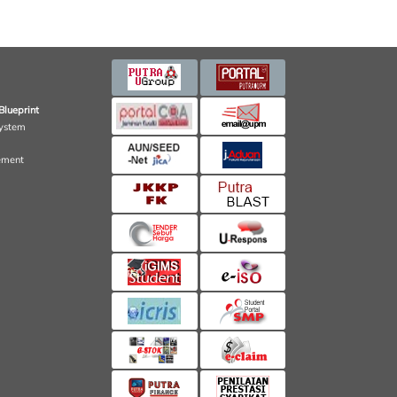
Blueprint
ystem
ement