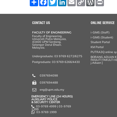
S
F
T
L
E
C
W
P
h
a
w
i
m
o
o
r
a
c
i
n
a
p
r
i
r
e
t
k
i
y
d
n
e
b
t
e
l
L
P
t
o
e
d
i
r
CONTACT US
ONLINE SERVICE
o
r
I
n
e
k
n
k
s
FACULTY OF ENGINEERING
i-GIMS (Staff)
s
Faculty of Engineering,
i-GIMS (Student)
Universiti Putra Malaysia,
43400 UPM Serdang,
Student Portal
Selangor Darul Ehsan.
KM Portal
Malaysia.
PUTRA3Q online s
Undergraduate: 03 9769 6272/6275
BORANG ADUAN 
FASILITI FAKULTI 
Postgraduate: 03 9769 6266/4430
j.Aduan ]
0397694098
0397694488
eng@upm.edu.my
EMERGENCY LINE (24 HOURS)
AUXILIARY POLICE
& SECURITY CENTER
03-9769 4999 | 03-9769
1399
03-9769 1999