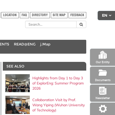
LOCATION
FAQ
DIRECTORY
SITE MAP
FEEDBACK
DENTS
READ@ENG
j.Map
Our Entity
SEE ALSO
Highlights from Day 1 to Day 3
Documents
of ExplorEng: Summer Program
2026
Newsletter
Collaboration Visit by Prof.
Wang Yiping (Wuhan University
of Technology)