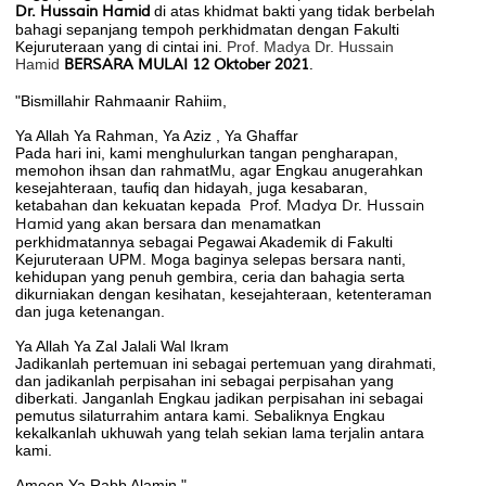
Dr. Hussain Hamid
di atas khidmat bakti yang tidak berbelah
bahagi sepanjang tempoh perkhidmatan dengan Fakulti
Kejuruteraan yang di cintai ini.
Prof. Madya Dr. Hussain
Hamid
BERSARA MULAI 12 Oktober 2021
.
"Bismillahir Rahmaanir Rahiim,
Ya Allah Ya Rahman, Ya Aziz , Ya Ghaffar
Pada hari ini, kami menghulurkan tangan pengharapan,
memohon ihsan dan rahmatMu, agar Engkau anugerahkan
kesejahteraan, taufiq dan hidayah, juga kesabaran,
ketabahan dan kekuatan kepada
Prof. Madya Dr. Hussain
Hamid
yang akan bersara dan menamatkan
perkhidmatannya sebagai Pegawai Akademik di Fakulti
Kejuruteraan UPM. Moga baginya selepas bersara nanti,
kehidupan yang penuh gembira, ceria dan bahagia serta
dikurniakan dengan kesihatan, kesejahteraan, ketenteraman
dan juga ketenangan.
Ya Allah Ya Zal Jalali Wal Ikram
Jadikanlah pertemuan ini sebagai pertemuan yang dirahmati,
dan jadikanlah perpisahan ini sebagai perpisahan yang
diberkati. Janganlah Engkau jadikan perpisahan ini sebagai
pemutus silaturrahim antara kami. Sebaliknya Engkau
kekalkanlah ukhuwah yang telah sekian lama terjalin antara
kami.
Ameen Ya Rabb Alamin."