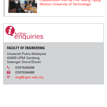
Collaboration Visit by Prof. Wang Yiping
(Wuhan University of Technology)
FACULTY OF ENGINEERING
Universiti Putra Malaysia
43400 UPM Serdang
Selangor Darul Ehsan
0397694098
0397694488
eng@upm.edu.my