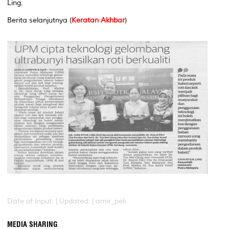
Ling.
Berita selanjutnya (
Keratan Akhbar
)
Date of Input: |
Updated: | amir_peli
MEDIA SHARING