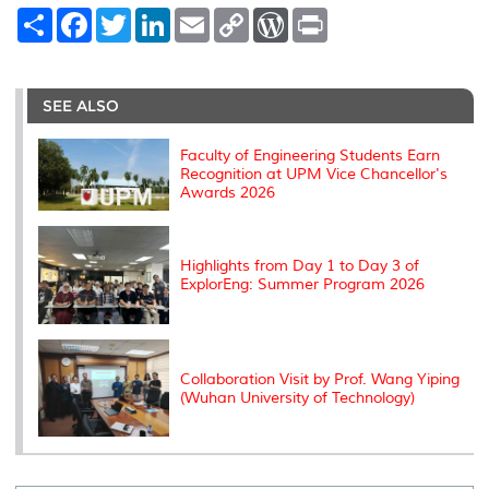
S
F
T
L
E
C
W
P
h
a
w
i
m
o
o
r
a
c
i
n
a
p
r
i
r
e
t
k
i
y
d
n
e
b
t
e
l
L
P
t
o
e
d
i
r
SEE ALSO
o
r
I
n
e
k
n
k
s
s
Faculty of Engineering Students Earn
Recognition at UPM Vice Chancellor's
Awards 2026
Highlights from Day 1 to Day 3 of
ExplorEng: Summer Program 2026
Collaboration Visit by Prof. Wang Yiping
(Wuhan University of Technology)