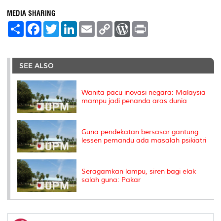
MEDIA SHARING
S
F
T
L
E
C
W
P
h
a
w
i
m
o
o
r
a
c
i
n
a
p
r
i
r
e
t
k
i
y
d
n
e
b
t
e
l
L
P
t
o
e
d
i
r
SEE ALSO
o
r
I
n
e
k
n
k
s
s
Wanita pacu inovasi negara: Malaysia
mampu jadi penanda aras dunia
Guna pendekatan bersasar gantung
lessen pemandu ada masalah psikiatri
Seragamkan lampu, siren bagi elak
salah guna: Pakar