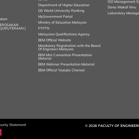
ISO Management S
Department of Higher Education
Dana Wakaf Ilmu
QS World University Ranking
Laboratory Manag
MyGovernment Portal
ystem
Ministry of Education Malaysia
KEROSAKAN
KEJURUTERAAN [
PTPTN
Malaysian Qualifications Agency
BEM Official Website
Mandatory Registration with the Board
Of Engineers Malaysia
BEM Mini Convention Presentation
Material
BEM Webinar Presentation Material
BEM Official Youtube Channel
curity Statement
© 2026 FACULTY OF ENGINEER