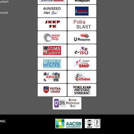
ystem
ement
ING