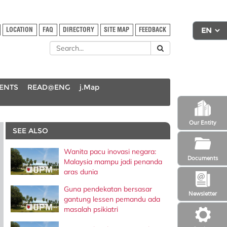
LOCATION
FAQ
DIRECTORY
SITE MAP
FEEDBACK
DENTS
READ@ENG
j.Map
Our Entity
SEE ALSO
Wanita pacu inovasi negara:
Documents
Malaysia mampu jadi penanda
aras dunia
Guna pendekatan bersasar
Newsletter
gantung lessen pemandu ada
masalah psikiatri