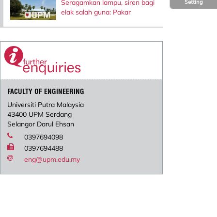
Seragamkan lampu, siren bagi
Setting
elak salah guna: Pakar
FACULTY OF ENGINEERING
Universiti Putra Malaysia
43400 UPM Serdang
Selangor Darul Ehsan
0397694098
0397694488
eng@upm.edu.my