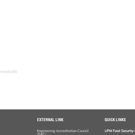
ahmadadib
EXTERNAL LINK
QUICK LINKS
Engineering Accreditation Council
UPM Food Security 
(EAC)