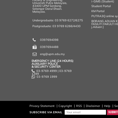
i-GIMS (Student)
Universiti Putra Malaysia,
43400 UPM Serdang,
Student Portal
Selangor Darul Ehsan.
KM Portal
Malaysia.
PUTRA3Q online s
Undergraduate: 03 9769 6272/6275
BORANG ADUAN 
FASILITI FAKULTI 
Postgraduate: 03 9769 6266/4430
j.Aduan ]
0397694098
0397694488
eng@upm.edu.my
EMERGENCY LINE (24 HOURS)
AUXILIARY POLICE
& SECURITY CENTER
03-9769 4999 | 03-9769
1399
03-9769 1999
Privacy Statement
Copyright
RSS
Disclaimer
Help
Se
SUBSCRIBE VIA EMAIL