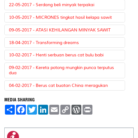
22-05-2017 - Serdang beli minyak terpakai
10-05-2017 - MICRONES tingkat hasil kelapa sawit
09-05-2017 - ATASI KEHILANGAN MINYAK SAWIT
18-04-2017 - Transforming dreams
10-02-2017 - Henti serbuan berus cat bulu babi
09-02-2017 - Kereta potong mungkin punca terputus
dua
04-02-2017 - Berus cat buatan China meragukan
MEDIA SHARING
S
F
T
L
E
C
W
P
h
a
w
i
m
o
o
r
a
c
i
n
a
p
r
i
r
e
t
k
i
y
d
n
e
b
t
e
l
L
P
t
o
e
d
i
r
o
r
I
n
e