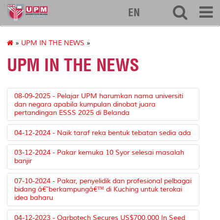
127
EN
»
UPM IN THE NEWS
»
UPM IN THE NEWS
08-09-2025 - Pelajar UPM harumkan nama universiti
dan negara apabila kumpulan dinobat juara
pertandingan ESSS 2025 di Belanda
04-12-2024 - Naik taraf reka bentuk tebatan sedia ada
03-12-2024 - Pakar kemuka 10 Syor selesai masalah
banjir
07-10-2024 - Pakar, penyelidik dan profesional pelbagai
bidang â€˜berkampungâ€™ di Kuching untuk terokai
idea baharu
04-12-2023 - Qarbotech Secures US$700,000 In Seed